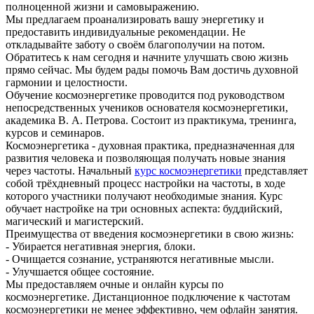
полноценной жизни и самовыражению.
Мы предлагаем проанализировать вашу энергетику и
предоставить индивидуальные рекомендации. Не
откладывайте заботу о своём благополучии на потом.
Обратитесь к нам сегодня и начните улучшать свою жизнь
прямо сейчас. Мы будем рады помочь Вам достичь духовной
гармонии и целостности.
Обучение космоэнергетике проводится под руководством
непосредственных учеников основателя космоэнергетики,
академика В. А. Петрова. Состоит из практикума, тренинга,
курсов и семинаров.
Космоэнергетика - духовная практика, предназначенная для
развития человека и позволяющая получать новые знания
через частоты. Начальный
курс космоэнергетики
представляет
собой трёхдневный процесс настройки на частоты, в ходе
которого участники получают необходимые знания. Курс
обучает настройке на три основных аспекта: буддийский,
магический и магистерский.
Преимущества от введения космоэнергетики в свою жизнь:
- Убирается негативная энергия, блоки.
- Очищается сознание, устраняются негативные мысли.
- Улучшается общее состояние.
Мы предоставляем очные и онлайн курсы по
космоэнергетике. Дистанционное подключение к частотам
космоэнергетики не менее эффективно, чем офлайн занятия.